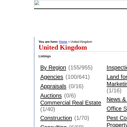
You are here:
Home
> United Kingdom
United Kingdom
Listings
By Region
(155/955)
Inspect
Agencies
(100/641)
Land fo
Marketi
Appraisals
(0/16)
(1/16)
Auctions
(0/6)
News &
Commercial Real Estate
Office 
(1/40)
Construction
(1/70)
Pest Co
Propert