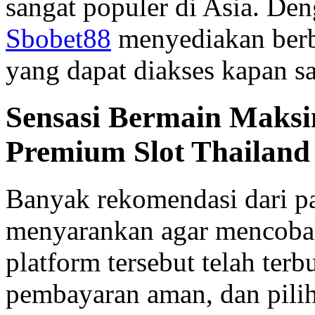
sangat populer di Asia. Den
Sbobet88
menyediakan berb
yang dapat diakses kapan sa
Sensasi Bermain Maksi
Premium Slot Thailand
Banyak rekomendasi dari pa
menyarankan agar mencob
platform tersebut telah ter
pembayaran aman, dan pilih