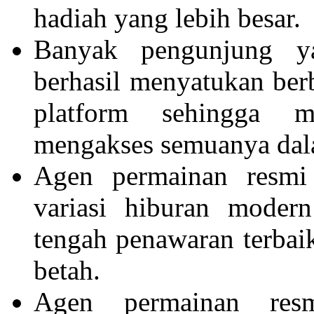
hadiah yang lebih besar.
Banyak pengunjung y
berhasil menyatukan ber
platform sehingga 
mengakses semuanya dal
Agen permainan resmi 
variasi hiburan moder
tengah penawaran terba
betah.
Agen permainan resm