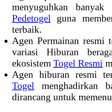
menyuguhkan banyak 
Pedetogel
guna memberi
terbaik.
Agen Permainan resmi t
variasi Hiburan bera
ekosistem
Togel Resmi
m
Agen hiburan resmi te
Togel
menghadirkan ba
dirancang untuk memenuh