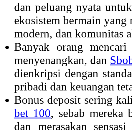
dan peluang nyata untu
ekosistem bermain yang 
modern, dan komunitas ak
Banyak orang mencari
menyenangkan, dan
Sbo
dienkripsi dengan stand
pribadi dan keuangan teta
Bonus deposit sering k
bet 100
, sebab mereka 
dan merasakan sensasi 