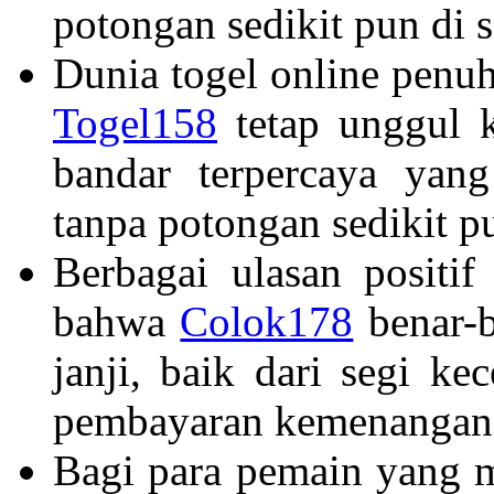
potongan sedikit pun di s
Dunia togel online penu
Togel158
tetap unggul k
bandar terpercaya yan
tanpa potongan sedikit 
Berbagai ulasan positi
bahwa
Colok178
benar-b
janji, baik dari segi k
pembayaran kemenangan
Bagi para pemain yang m