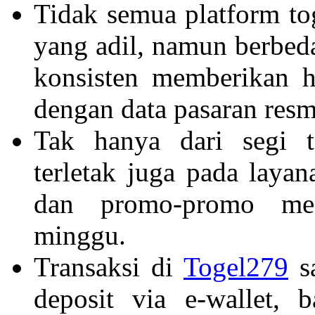
Tidak semua platform t
yang adil, namun berbe
konsisten memberikan h
dengan data pasaran resm
Tak hanya dari segi 
terletak juga pada laya
dan promo-promo men
minggu.
Transaksi di
Togel279
sa
deposit via e-wallet, 