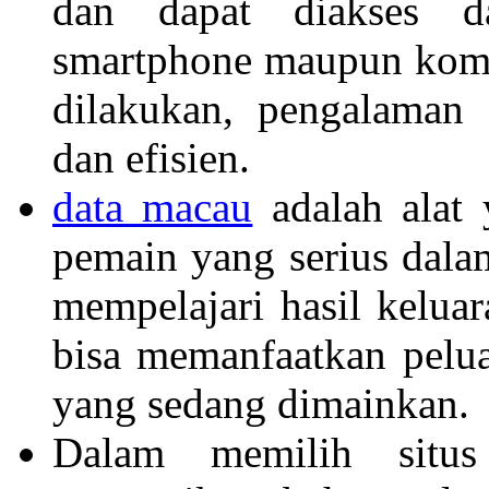
dan dapat diakses da
smartphone maupun komp
dilakukan, pengalaman
dan efisien.
data macau
adalah alat 
pemain yang serius dala
mempelajari hasil kelua
bisa memanfaatkan pelu
yang sedang dimainkan.
Dalam memilih situs