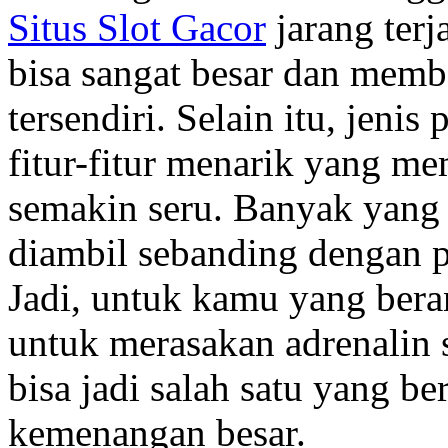
Situs Slot Gacor
jarang terj
bisa sangat besar dan memb
tersendiri. Selain itu, jenis
fitur-fitur menarik yang 
semakin seru. Banyak yang
diambil sebanding dengan p
Jadi, untuk kamu yang beran
untuk merasakan adrenalin 
bisa jadi salah satu yang b
kemenangan besar.