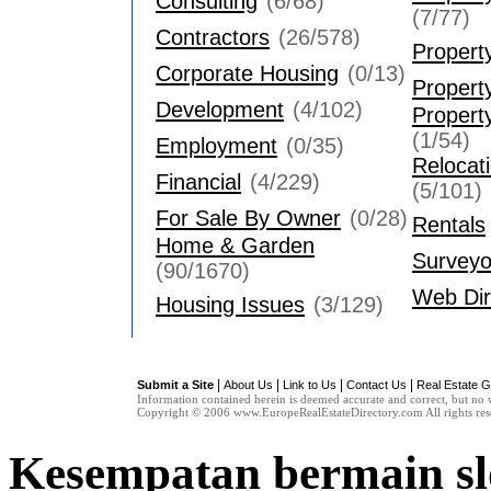
Consulting
(6/68)
(7/77)
Contractors
(26/578)
Propert
Corporate Housing
(0/13)
Property
Development
(4/102)
Proper
(1/54)
Employment
(0/35)
Relocat
Financial
(4/229)
(5/101)
For Sale By Owner
(0/28)
Rentals
Home & Garden
Surveyo
(90/1670)
Web Dir
Housing Issues
(3/129)
|
|
|
|
Submit a Site
About Us
Link to Us
Contact Us
Real Estate G
Information contained herein is deemed accurate and correct, but no w
Copyright © 2006 www.EuropeRealEstateDirectory.com All rights res
Kesempatan bermain sl