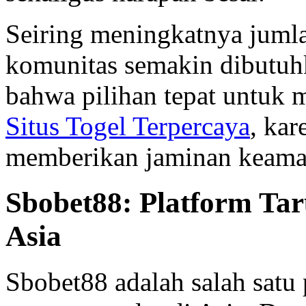
Seiring meningkatnya jumla
komunitas semakin dibutuh
bahwa pilihan tepat untuk 
Situs Togel Terpercaya
, kar
memberikan jaminan keaman
Sbobet88: Platform Ta
Asia
Sbobet88 adalah salah satu