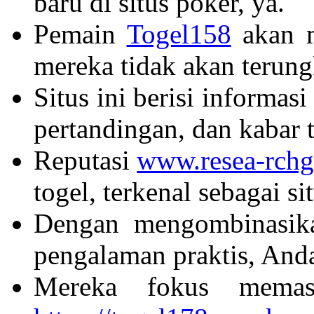
baru di situs poker, ya.
Pemain
Togel158
akan m
mereka tidak akan terung
Situs ini berisi informasi
pertandingan, dan kabar t
Reputasi
www.resea-rchg
togel, terkenal sebagai si
Dengan mengombinasik
pengalaman praktis, And
Mereka fokus memast