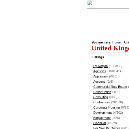
You are here:
Home
> Uni
United Kin
Listings
By Region
(155/956)
Agencies
(100/641)
Appraisals
(0/16)
Auctions
(0/6)
Commercial Real Estate
Construction
(1/70)
Consulting
(6/68)
Contractors
(26/578)
Corporate Housing
(0/13
Development
(4/102)
Employment
(0/35)
Financial
(4/229)
For Sale By Owner
(0/28