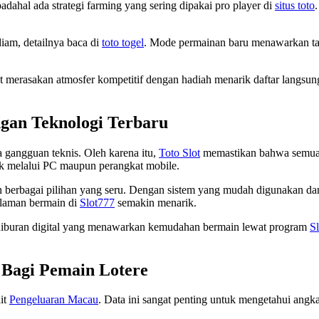
dahal ada strategi farming yang sering dipakai pro player di
situs toto
diam, detailnya baca di
toto togel
. Mode permainan baru menawarkan tant
 merasakan atmosfer kompetitif dengan hadiah menarik daftar langsun
gan Teknologi Terbaru
gangguan teknis. Oleh karena itu,
Toto Slot
memastikan bahwa semua p
ik melalui PC maupun perangkat mobile.
n berbagai pilihan yang seru. Dengan sistem yang mudah digunakan da
alaman bermain di
Slot777
semakin menarik.
s hiburan digital yang menawarkan kemudahan bermain lewat program
S
 Bagi Pemain Lotere
ait
Pengeluaran Macau
. Data ini sangat penting untuk mengetahui ang