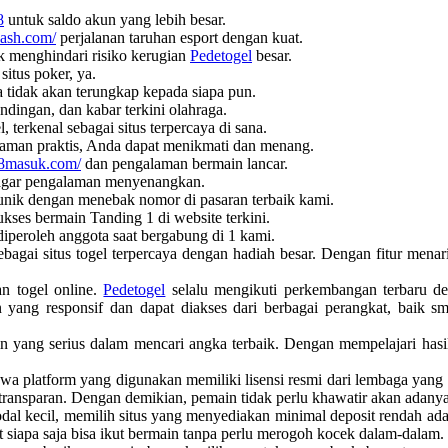
8
untuk saldo akun yang lebih besar.
lash.com/
perjalanan taruhan esport dengan kuat.
k menghindari risiko kerugian
Pedetogel
besar.
itus poker, ya.
 tidak akan terungkap kepada siapa pun.
ndingan, dan kabar terkini olahraga.
, terkenal sebagai situs terpercaya di sana.
laman praktis, Anda dapat menikmati dan menang.
178masuk.com/
dan pengalaman bermain lancar.
gar pengalaman menyenangkan.
 unik dengan menebak nomor di pasaran terbaik kami.
kses bermain Tanding 1 di website terkini.
iperoleh anggota saat bergabung di 1 kami.
ebagai situs togel terpercaya dengan hadiah besar. Dengan fitur men
n togel online.
Pedetogel
selalu mengikuti perkembangan terbaru 
an yang responsif dan dapat diakses dari berbagai perangkat, baik
in yang serius dalam mencari angka terbaik. Dengan mempelajari has
wa platform yang digunakan memiliki lisensi resmi dari lembaga yan
n transparan. Dengan demikian, pemain tidak perlu khawatir akan adan
 kecil, memilih situs yang menyediakan minimal deposit rendah adala
t siapa saja bisa ikut bermain tanpa perlu merogoh kocek dalam-dalam.