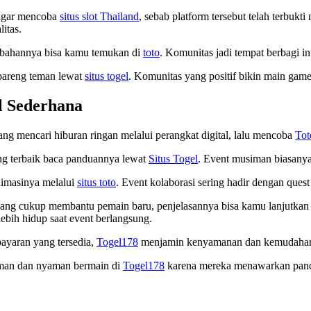
 agar mencoba
situs slot Thailand
, sebab platform tersebut telah terbuk
itas.
rubahannya bisa kamu temukan di
toto
. Komunitas jadi tempat berbagi i
 bareng teman lewat
situs togel
. Komunitas yang positif bikin main game 
l Sederhana
ang mencari hiburan ringan melalui perangkat digital, lalu mencoba
Tot
ming terbaik baca panduannya lewat
Situs Togel
. Event musiman biasanya
animasinya melalui
situs toto
. Event kolaborasi sering hadir dengan quest 
 yang cukup membantu pemain baru, penjelasannya bisa kamu lanjutkan
ebih hidup saat event berlangsung.
ayaran yang tersedia,
Togel178
menjamin kenyamanan dan kemudahan b
aman dan nyaman bermain di
Togel178
karena mereka menawarkan pand