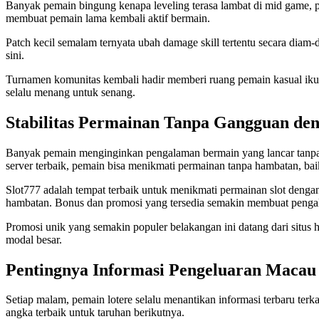
Banyak pemain bingung kenapa leveling terasa lambat di mid game, pa
membuat pemain lama kembali aktif bermain.
Patch kecil semalam ternyata ubah damage skill tertentu secara diam-
sini.
Turnamen komunitas kembali hadir memberi ruang pemain kasual ikut
selalu menang untuk senang.
Stabilitas Permainan Tanpa Gangguan den
Banyak pemain menginginkan pengalaman bermain yang lancar tanpa 
server terbaik, pemain bisa menikmati permainan tanpa hambatan, ba
Slot777 adalah tempat terbaik untuk menikmati permainan slot denga
hambatan. Bonus dan promosi yang tersedia semakin membuat peng
Promosi unik yang semakin populer belakangan ini datang dari situ
modal besar.
Pentingnya Informasi Pengeluaran Macau
Setiap malam, pemain lotere selalu menantikan informasi terbaru terk
angka terbaik untuk taruhan berikutnya.