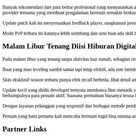
Banyak rekomendasi dari para bettor profesional yang menyarankan
provider ternama yang membuat pengalaman bermain semakin berkual
Update patch kali ini menyesuaikan feedback player, rangkuman pe
Mode PvP terbaru ini katanya lebih seimbang dan seru buat adu skill
Malam Libur Tenang Diisi Hiburan Digita
Pada malam libur yang tenang tanpa aktivitas luar rumah, sebagian or
Buat yang mau leveling sambil santai tapi tetap efektif, ada rute far
Skin eksklusif season terbaru punya efek recall berbeda, lihat detail 
Update kecil yang dirilis developer ternyata membawa fitur menarik
berkumpulnya para pemain aktif. Suasana permainan biasanya terasa l
Dengan layanan pelanggan yang responsif dan berbagai metode pemb
Pemain yang baru pertama kali mencoba bermain togel bisa merasa 
Partner Links