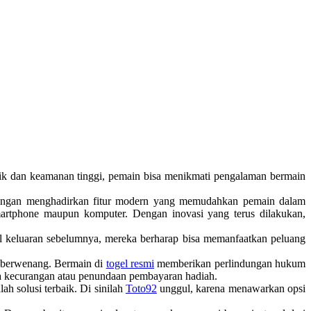
arik dan keamanan tinggi, pemain bisa menikmati pengalaman bermain
dengan menghadirkan fitur modern yang memudahkan pemain dalam
 smartphone maupun komputer. Dengan inovasi yang terus dilakukan,
il keluaran sebelumnya, mereka berharap bisa memanfaatkan peluang
g berwenang. Bermain di
togel resmi
memberikan perlindungan hukum
ya kecurangan atau penundaan pembayaran hadiah.
h solusi terbaik. Di sinilah
Toto92
unggul, karena menawarkan opsi