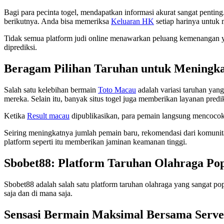
Bagi para pecinta togel, mendapatkan informasi akurat sangat penting
berikutnya. Anda bisa memeriksa
Keluaran HK
setiap harinya untuk 
Tidak semua platform judi online menawarkan peluang kemenangan y
diprediksi.
Beragam Pilihan Taruhan untuk Meningk
Salah satu kelebihan bermain
Toto Macau
adalah variasi taruhan yang
mereka. Selain itu, banyak situs togel juga memberikan layanan pred
Ketika
Result macau
dipublikasikan, para pemain langsung mencocok
Seiring meningkatnya jumlah pemain baru, rekomendasi dari komunit
platform seperti itu memberikan jaminan keamanan tinggi.
Sbobet88: Platform Taruhan Olahraga Pop
Sbobet88 adalah salah satu platform taruhan olahraga yang sangat po
saja dan di mana saja.
Sensasi Bermain Maksimal Bersama Serve