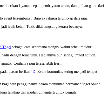
ti memberikan layanan cepat, pembayaran aman, dan pilihan game dari
nfo event tersembunyi. Banyak rahasia terungkap dari sana.
jadi lebih betah. Toxic dikit langsung kerasa bedanya.
o Togel
sebagai cara sederhana mengisi waktu sebelum tidur.
 hadir dengan tema unik. Hadiahnya pun sering limited edition.
tematik. Ceritanya pun terasa lebih fresh.
 pada ulasan berikut
4D
. Event komunitas sering menjadi tempat
agi para penggunanya dalam menikmati permainan togel online.
uan lengkap dan mudah dimengerti untuk pemula.