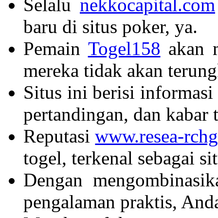
Selalu
nekkocapital.com
baru di situs poker, ya.
Pemain
Togel158
akan m
mereka tidak akan terung
Situs ini berisi informasi
pertandingan, dan kabar t
Reputasi
www.resea-rchg
togel, terkenal sebagai si
Dengan mengombinasik
pengalaman praktis, And