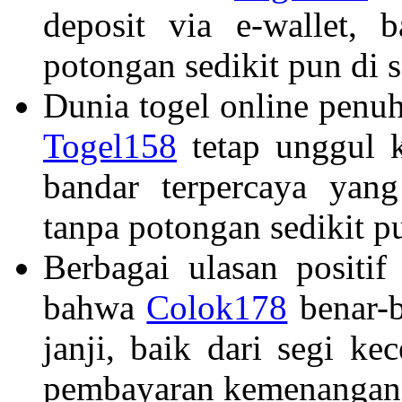
deposit via e-wallet, 
potongan sedikit pun di s
Dunia togel online penu
Togel158
tetap unggul k
bandar terpercaya yan
tanpa potongan sedikit 
Berbagai ulasan positi
bahwa
Colok178
benar-b
janji, baik dari segi k
pembayaran kemenangan