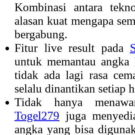
Kombinasi antara tekn
alasan kuat mengapa sem
bergabung.
Fitur live result pada
untuk memantau angka k
tidak ada lagi rasa ce
selalu dinantikan setiap h
Tidak hanya menawar
Togel279
juga menyediak
angka yang bisa diguna