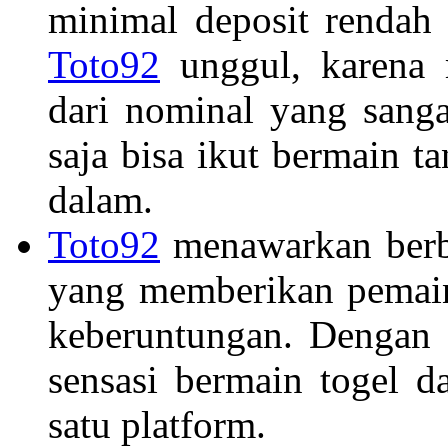
minimal deposit rendah a
Toto92
unggul, karena 
dari nominal yang sanga
saja bisa ikut bermain 
dalam.
Toto92
menawarkan berbag
yang memberikan pemain
keberuntungan. Dengan 
sensasi bermain togel d
satu platform.