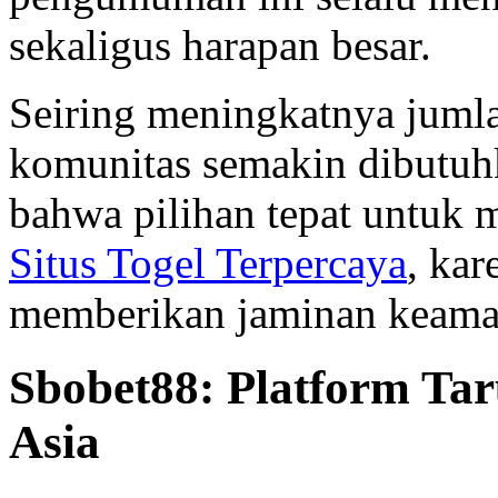
sekaligus harapan besar.
Seiring meningkatnya jumla
komunitas semakin dibutuh
bahwa pilihan tepat untuk 
Situs Togel Terpercaya
, kar
memberikan jaminan keaman
Sbobet88: Platform Ta
Asia