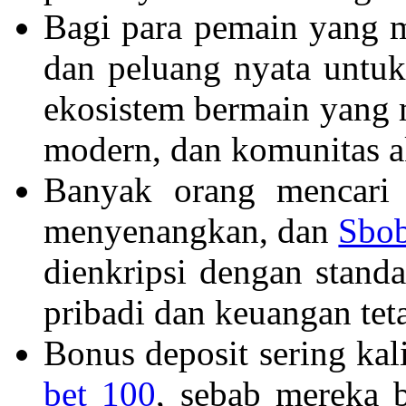
Bagi para pemain yang m
dan peluang nyata untu
ekosistem bermain yang 
modern, dan komunitas ak
Banyak orang mencari
menyenangkan, dan
Sbo
dienkripsi dengan stand
pribadi dan keuangan teta
Bonus deposit sering k
bet 100
, sebab mereka 