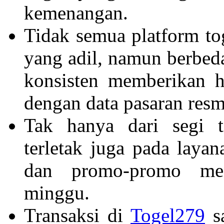
kemenangan.
Tidak semua platform t
yang adil, namun berbe
konsisten memberikan h
dengan data pasaran resm
Tak hanya dari segi 
terletak juga pada laya
dan promo-promo men
minggu.
Transaksi di
Togel279
sa