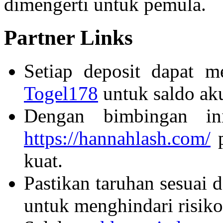
dimengerti untuk pemula.
Partner Links
Setiap deposit dapat 
Togel178
untuk saldo aku
Dengan bimbingan in
https://hannahlash.com/
p
kuat.
Pastikan taruhan sesuai 
untuk menghindari risik