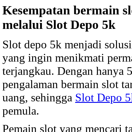
Kesempatan bermain sl
melalui Slot Depo 5k
Slot depo 5k menjadi solusi
yang ingin menikmati perm
terjangkau. Dengan hanya 5
pengalaman bermain slot t
uang, sehingga
Slot Depo 5
pemula.
Pemain slot yang mencari t