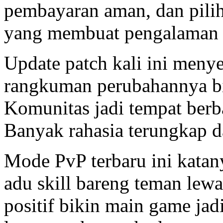
pembayaran aman, dan pilih
yang membuat pengalaman b
Update patch kali ini menye
rangkuman perubahannya b
Komunitas jadi tempat berb
Banyak rahasia terungkap da
Mode PvP terbaru ini katan
adu skill bareng teman lew
positif bikin main game jadi