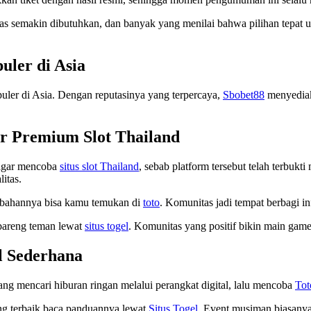
as semakin dibutuhkan, dan banyak yang menilai bahwa pilihan tepat 
uler di Asia
puler di Asia. Dengan reputasinya yang terpercaya,
Sbobet88
menyediak
r Premium Slot Thailand
 agar mencoba
situs slot Thailand
, sebab platform tersebut telah terbuk
itas.
rubahannya bisa kamu temukan di
toto
. Komunitas jadi tempat berbagi i
 bareng teman lewat
situs togel
. Komunitas yang positif bikin main game 
l Sederhana
ang mencari hiburan ringan melalui perangkat digital, lalu mencoba
Tot
ming terbaik baca panduannya lewat
Situs Togel
. Event musiman biasanya