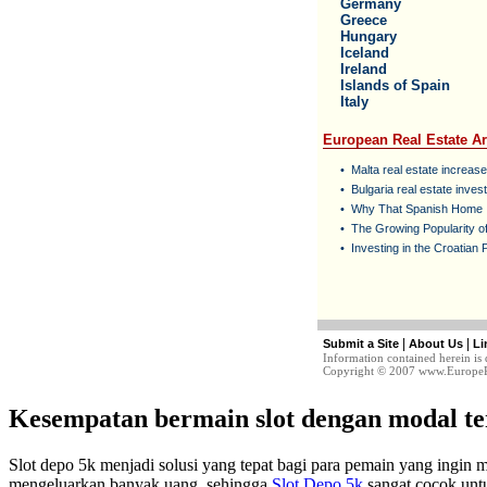
Germany
Greece
Hungary
Iceland
Ireland
Islands of Spain
Italy
European Real Estate Ar
•
Malta real estate increas
•
Bulgaria real estate inves
•
Why That Spanish Home I
•
The Growing Popularity of
•
Investing in the Croatian
|
|
Submit a Site
About Us
Li
Information contained herein is 
Copyright © 2007 www.EuropeRea
Kesempatan bermain slot dengan modal te
Slot depo 5k menjadi solusi yang tepat bagi para pemain yang ingin
mengeluarkan banyak uang, sehingga
Slot Depo 5k
sangat cocok unt