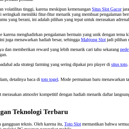
an volatilitas tinggi, karena meskipun kemenangan
Situs Slot Gacor
jara
 ini seringkali memiliki fitur-fitur menarik yang membuat pengalaman 
mu yang berani, ini adalah pilihan yang tepat untuk merasakan adrenali
ne karena menghadirkan pengalaman bermain yang unik dengan tema kl
ni juga menawarkan hadiah besar, sehingga
Mahjong Slot
jadi pilihan
anya dan memberikan reward yang lebih menarik cari tahu sekarang
pede
gan.
dahal ada strategi farming yang sering dipakai pro player di
situs toto
diam, detailnya baca di
toto togel
. Mode permainan baru menawarkan tant
 merasakan atmosfer kompetitif dengan hadiah menarik daftar langsun
gan Teknologi Terbaru
gangguan teknis. Oleh karena itu,
Toto Slot
memastikan bahwa semua p