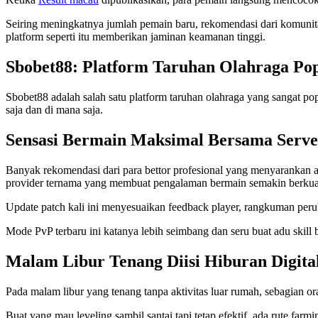
Seiring meningkatnya jumlah pemain baru, rekomendasi dari komunit
platform seperti itu memberikan jaminan keamanan tinggi.
Sbobet88: Platform Taruhan Olahraga Pop
Sbobet88 adalah salah satu platform taruhan olahraga yang sangat po
saja dan di mana saja.
Sensasi Bermain Maksimal Bersama Serve
Banyak rekomendasi dari para bettor profesional yang menyarankan
provider ternama yang membuat pengalaman bermain semakin berkual
Update patch kali ini menyesuaikan feedback player, rangkuman pe
Mode PvP terbaru ini katanya lebih seimbang dan seru buat adu skill
Malam Libur Tenang Diisi Hiburan Digita
Pada malam libur yang tenang tanpa aktivitas luar rumah, sebagian or
Buat yang mau leveling sambil santai tapi tetap efektif, ada rute far