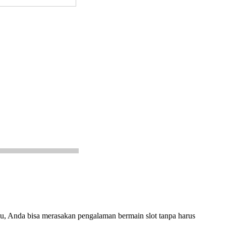
bu, Anda bisa merasakan pengalaman bermain slot tanpa harus