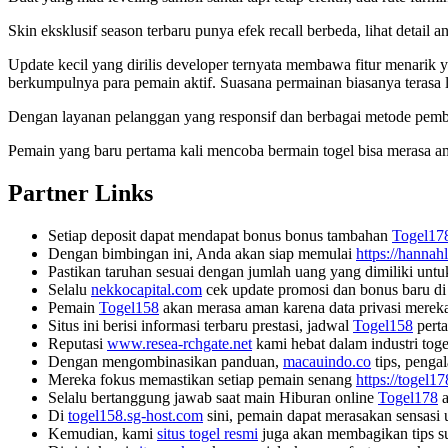
Skin eksklusif season terbaru punya efek recall berbeda, lihat detail 
Update kecil yang dirilis developer ternyata membawa fitur menarik
berkumpulnya para pemain aktif. Suasana permainan biasanya terasa l
Dengan layanan pelanggan yang responsif dan berbagai metode pemb
Pemain yang baru pertama kali mencoba bermain togel bisa merasa 
Partner Links
Setiap deposit dapat mendapat bonus bonus tambahan
Togel17
Dengan bimbingan ini, Anda akan siap memulai
https://hannah
Pastikan taruhan sesuai dengan jumlah uang yang dimiliki untu
Selalu
nekkocapital.com
cek update promosi dan bonus baru di s
Pemain
Togel158
akan merasa aman karena data privasi mereka
Situs ini berisi informasi terbaru prestasi, jadwal
Togel158
perta
Reputasi
www.resea-rchgate.net
kami hebat dalam industri togel
Dengan mengombinasikan panduan,
macauindo.co
tips, penga
Mereka fokus memastikan setiap pemain senang
https://togel
Selalu bertanggung jawab saat main Hiburan online
Togel178
a
Di
togel158.sg-host.com
sini, pemain dapat merasakan sensasi
Kemudian, kami
situs togel resmi
juga akan membagikan tips su