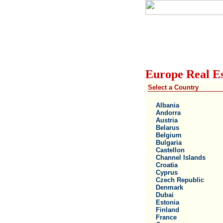
Europe Real Es
Select a Country
Albania
Andorra
Austria
Belarus
Belgium
Bulgaria
Castellon
Channel Islands
Croatia
Cyprus
Czech Republic
Denmark
Dubai
Estonia
Finland
France