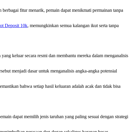
n berbagai fitur menarik, pemain dapat menikmati permainan tanpa
lot Deposit 10k
, memungkinkan semua kalangan ikut serta tanpa
ka yang keluar secara resmi dan membantu mereka dalam menganalisis
tersebut menjadi dasar untuk menganalisis angka-angka potensial
astikan bahwa setiap hasil keluaran adalah acak dan tidak bisa
pemain dapat memilih jenis taruhan yang paling sesuai dengan strategi
menimbulkan perasaan deg-degan sekaligus harapan besar.