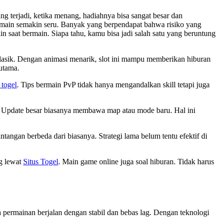
ng terjadi, ketika menang, hadiahnya bisa sangat besar dan
bermain semakin seru. Banyak yang berpendapat bahwa risiko yang
n saat bermain. Siapa tahu, kamu bisa jadi salah satu yang beruntung
asik. Dengan animasi menarik, slot ini mampu memberikan hiburan
 utama.
 togel
. Tips bermain PvP tidak hanya mengandalkan skill tetapi juga
. Update besar biasanya membawa map atau mode baru. Hal ini
angan berbeda dari biasanya. Strategi lama belum tentu efektif di
g lewat
Situs Togel
. Main game online juga soal hiburan. Tidak harus
ermainan berjalan dengan stabil dan bebas lag. Dengan teknologi