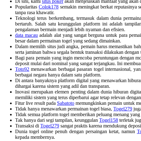
Di sini, kami
situs poker
akan menjelaskan manfaat yang akan d
Popularitas
Colok178
semakin meningkat berkat reputasinya s
tanpa rasa khawatir.
Teknologi terus berkembang, termasuk dalam dunia permaina
bertaruh. Salah satu keunggulan platform ini adalah tampil
pengalaman bermain menjadi lebih nyaman dan efisien.
data macau
adalah alat yang sangat berguna untuk para pema
besar dalam permainan togel yang sedang dimainkan.
Dalam memilih situs judi angka, pemain harus memastikan bah
serta jaminan bahwa segala bentuk transaksi dilakukan denga
Bagi para pemain yang ingin mencoba peruntungan dengan modal
deposit mulai dari nominal yang sangat terjangkau. Ini membua
Toto92
menawarkan berbagai pasaran togel internasional, ya
berbagai negara hanya dalam satu platform.
Di antara banyaknya platform digital yang menawarkan hibur
dihargai karena sistem yang adil dan transparan.
Inovasi merupakan elemen penting dalam dunia hiburan digita
memiliki sistem yang terus diperbarui agar tetap relevan deng
Fitur live result pada
Sabatoto
memungkinkan pemain untuk memant
Tidak hanya menawarkan permainan togel biasa,
Togel279
juga
Tidak semua platform togel memberikan peluang menang yang
Tak hanya dari segi tampilan, keunggulan
Togel158
terletak j
Transaksi di
Togel279
sangat praktis karena mendukung deposit 
Dunia togel online penuh dengan persaingan ketat, namun
T
kepada membernya.