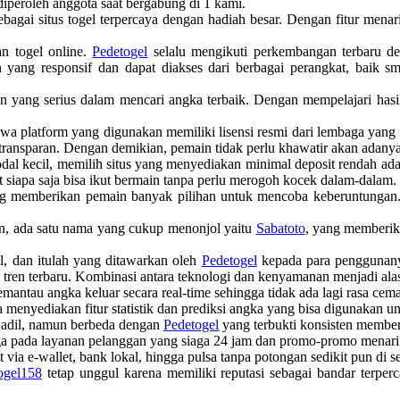
iperoleh anggota saat bergabung di 1 kami.
ebagai situs togel terpercaya dengan hadiah besar. Dengan fitur men
n togel online.
Pedetogel
selalu mengikuti perkembangan terbaru 
an yang responsif dan dapat diakses dari berbagai perangkat, baik
in yang serius dalam mencari angka terbaik. Dengan mempelajari has
wa platform yang digunakan memiliki lisensi resmi dari lembaga yan
n transparan. Dengan demikian, pemain tidak perlu khawatir akan adan
 kecil, memilih situs yang menyediakan minimal deposit rendah adala
t siapa saja bisa ikut bermain tanpa perlu merogoh kocek dalam-dalam.
ng memberikan pemain banyak pilihan untuk mencoba keberuntungan. 
an, ada satu nama yang cukup menonjol yaitu
Sabatoto
, yang memberik
l, dan itulah yang ditawarkan oleh
Pedetogel
kepada para penggunanya
an tren terbaru. Kombinasi antara teknologi dan kenyamanan menjadi a
au angka keluar secara real-time sehingga tidak ada lagi rasa cemas 
 menyediakan fitur statistik dan prediksi angka yang bisa digunakan
 adil, namun berbeda dengan
Pedetogel
yang terbukti konsisten memberi
uga pada layanan pelanggan yang siaga 24 jam dan promo-promo menarik
via e-wallet, bank lokal, hingga pulsa tanpa potongan sedikit pun di s
ogel158
tetap unggul karena memiliki reputasi sebagai bandar terpe