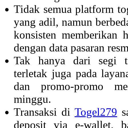
Tidak semua platform t
yang adil, namun berbe
konsisten memberikan h
dengan data pasaran resm
Tak hanya dari segi 
terletak juga pada laya
dan promo-promo men
minggu.
Transaksi di
Togel279
sa
deposit via e-wallet, 