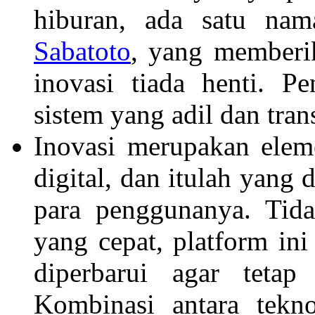
hiburan, ada satu na
Sabatoto
, yang memberi
inovasi tiada henti. P
sistem yang adil dan tran
Inovasi merupakan elem
digital, dan itulah yang
para penggunanya. Tid
yang cepat, platform ini
diperbarui agar tetap
Kombinasi antara tekn