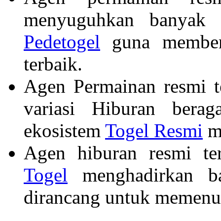
menyuguhkan banyak 
Pedetogel
guna memberi
terbaik.
Agen Permainan resmi t
variasi Hiburan bera
ekosistem
Togel Resmi
m
Agen hiburan resmi te
Togel
menghadirkan ba
dirancang untuk memenuh