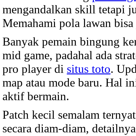
mengandalkan skill tetapi j
Memahami pola lawan bisa 
Banyak pemain bingung kena
mid game, padahal ada strat
pro player di
situs toto
. Up
map atau mode baru. Hal i
aktif bermain.
Patch kecil semalam ternyat
secara diam-diam, detailny