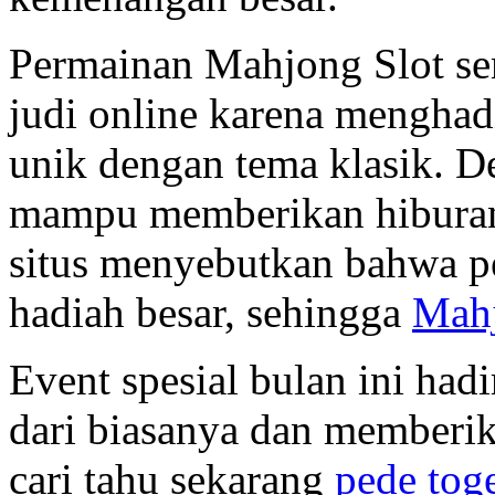
Permainan Mahjong Slot se
judi online karena mengha
unik dengan tema klasik. De
mampu memberikan hiburan
situs menyebutkan bahwa p
hadiah besar, sehingga
Mahj
Event spesial bulan ini ha
dari biasanya dan memberik
cari tahu sekarang
pede tog