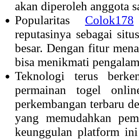
akan diperoleh anggota s
Popularitas
Colok178
reputasinya sebagai situ
besar. Dengan fitur men
bisa menikmati pengalama
Teknologi terus berk
permainan togel onli
perkembangan terbaru d
yang memudahkan pemai
keunggulan platform ini