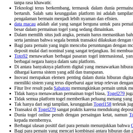
tanpa rasa khawatir.
Teknologi terus berkembang, termasuk dalam dunia permaina
bertaruh. Salah satu keunggulan platform ini adalah tampil
pengalaman bermain menjadi lebih nyaman dan efisien.
data macau
adalah alat yang sangat berguna untuk para pema
besar dalam permainan togel yang sedang dimainkan.
Dalam memilih situs judi angka, pemain harus memastikan bah
serta jaminan bahwa segala bentuk transaksi dilakukan denga
Bagi para pemain yang ingin mencoba peruntungan dengan modal
deposit mulai dari nominal yang sangat terjangkau. Ini membua
Toto92
menawarkan berbagai pasaran togel internasional, ya
berbagai negara hanya dalam satu platform.
Di antara banyaknya platform digital yang menawarkan hibur
dihargai karena sistem yang adil dan transparan.
Inovasi merupakan elemen penting dalam dunia hiburan digita
memiliki sistem yang terus diperbarui agar tetap relevan deng
Fitur live result pada
Sabatoto
memungkinkan pemain untuk memant
Tidak hanya menawarkan permainan togel biasa,
Togel279
juga
Tidak semua platform togel memberikan peluang menang yang
Tak hanya dari segi tampilan, keunggulan
Togel158
terletak j
Transaksi di
Togel279
sangat praktis karena mendukung deposit 
Dunia togel online penuh dengan persaingan ketat, namun
T
kepada membernya.
Berbagai ulasan positif dari para pemain menunjukkan bahwa
Bagi para pemain yang mencari kombinasi antara hiburan dan