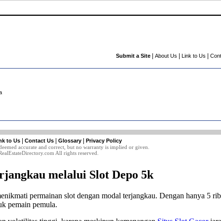
|
|
|
Submit a Site
About Us
Link to Us
Cont
a
|
|
|
nk to Us
Contact Us
Glossary
Privacy Policy
deemed accurate and correct, but no warranty is implied or given.
lEstateDirectory.com All rights reserved.
rjangkau melalui Slot Depo 5k
 menikmati permainan slot dengan modal terjangkau. Dengan hanya 5 ri
uk pemain pemula.