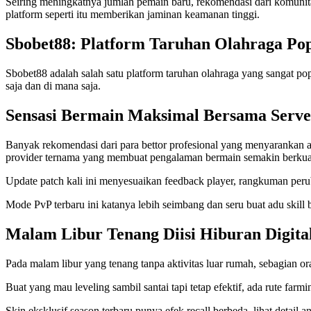
Seiring meningkatnya jumlah pemain baru, rekomendasi dari komunit
platform seperti itu memberikan jaminan keamanan tinggi.
Sbobet88: Platform Taruhan Olahraga Pop
Sbobet88 adalah salah satu platform taruhan olahraga yang sangat po
saja dan di mana saja.
Sensasi Bermain Maksimal Bersama Serve
Banyak rekomendasi dari para bettor profesional yang menyarankan
provider ternama yang membuat pengalaman bermain semakin berkual
Update patch kali ini menyesuaikan feedback player, rangkuman pe
Mode PvP terbaru ini katanya lebih seimbang dan seru buat adu skill
Malam Libur Tenang Diisi Hiburan Digita
Pada malam libur yang tenang tanpa aktivitas luar rumah, sebagian or
Buat yang mau leveling sambil santai tapi tetap efektif, ada rute far
Skin eksklusif season terbaru punya efek recall berbeda, lihat detail 