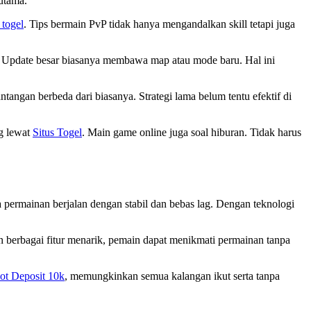
 utama.
 togel
. Tips bermain PvP tidak hanya mengandalkan skill tetapi juga
. Update besar biasanya membawa map atau mode baru. Hal ini
angan berbeda dari biasanya. Strategi lama belum tentu efektif di
g lewat
Situs Togel
. Main game online juga soal hiburan. Tidak harus
ermainan berjalan dengan stabil dan bebas lag. Dengan teknologi
n berbagai fitur menarik, pemain dapat menikmati permainan tanpa
lot Deposit 10k
, memungkinkan semua kalangan ikut serta tanpa