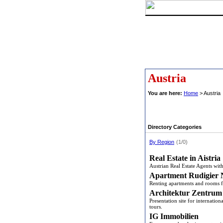
Austria
You are here:
Home
> Austria
Directory Categories
By Region
(1/0)
Real Estate in Aistria
Austrian Real Estate Agents with
Apartment Rudigier 
Renting apartments and rooms f
Architektur Zentrum
Presentation site for internatio
tours.
IG Immobilien