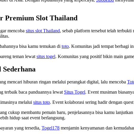
r Premium Slot Thailand
 agar mencoba
situs slot Thailand
, sebab platform tersebut telah terbuk
itas.
rubahannya bisa kamu temukan di
toto
. Komunitas jadi tempat berbagi i
 bareng teman lewat
situs togel
. Komunitas yang positif bikin main game 
l Sederhana
ang mencari hiburan ringan melalui perangkat digital, lalu mencoba
Tot
ming terbaik baca panduannya lewat
Situs Togel
. Event musiman biasanya
animasinya melalui
situs toto
. Event kolaborasi sering hadir dengan quest 
 yang cukup membantu pemain baru, penjelasannya bisa kamu lanjutkan
ebih hidup saat event berlangsung.
ayaran yang tersedia,
Togel178
menjamin kenyamanan dan kemudahan b