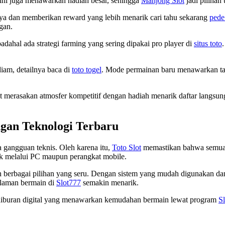
ni juga menawarkan hadiah besar, sehingga
Mahjong Slot
jadi pilihan
anya dan memberikan reward yang lebih menarik cari tahu sekarang
pede
gan.
dahal ada strategi farming yang sering dipakai pro player di
situs toto
diam, detailnya baca di
toto togel
. Mode permainan baru menawarkan tant
 merasakan atmosfer kompetitif dengan hadiah menarik daftar langsun
gan Teknologi Terbaru
gangguan teknis. Oleh karena itu,
Toto Slot
memastikan bahwa semua p
ik melalui PC maupun perangkat mobile.
n berbagai pilihan yang seru. Dengan sistem yang mudah digunakan da
alaman bermain di
Slot777
semakin menarik.
s hiburan digital yang menawarkan kemudahan bermain lewat program
S