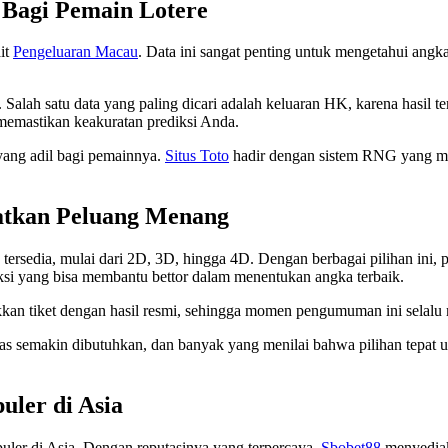
 Bagi Pemain Lotere
ait
Pengeluaran Macau
. Data ini sangat penting untuk mengetahui ang
. Salah satu data yang paling dicari adalah keluaran HK, karena hasil 
memastikan keakuratan prediksi Anda.
ang adil bagi pemainnya.
Situs Toto
hadir dengan sistem RNG yang mem
atkan Peluang Menang
 tersedia, mulai dari 2D, 3D, hingga 4D. Dengan berbagai pilihan ini, 
iksi yang bisa membantu bettor dalam menentukan angka terbaik.
kan tiket dengan hasil resmi, sehingga momen pengumuman ini selalu 
as semakin dibutuhkan, dan banyak yang menilai bahwa pilihan tepat 
uler di Asia
puler di Asia. Dengan reputasinya yang terpercaya,
Sbobet88
menyediak