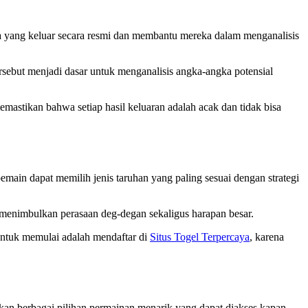
ka yang keluar secara resmi dan membantu mereka dalam menganalisis
tersebut menjadi dasar untuk menganalisis angka-angka potensial
astikan bahwa setiap hasil keluaran adalah acak dan tidak bisa
pemain dapat memilih jenis taruhan yang paling sesuai dengan strategi
menimbulkan perasaan deg-degan sekaligus harapan besar.
untuk memulai adalah mendaftar di
Situs Togel Terpercaya
, karena
an berbagai pilihan permainan menarik yang dapat diakses kapan