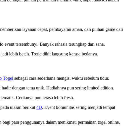
ti memberikan layanan cepat, pembayaran aman, dan pilihan game dari
nfo event tersembunyi. Banyak rahasia terungkap dari sana.
jadi lebih betah. Toxic dikit langsung kerasa bedanya.
o Togel
sebagai cara sederhana mengisi waktu sebelum tidur.
 hadir dengan tema unik. Hadiahnya pun sering limited edition.
tematik. Ceritanya pun terasa lebih fresh.
 pada ulasan berikut
4D
. Event komunitas sering menjadi tempat
agi para penggunanya dalam menikmati permainan togel online.