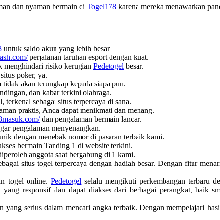
aman dan nyaman bermain di
Togel178
karena mereka menawarkan pand
8
untuk saldo akun yang lebih besar.
lash.com/
perjalanan taruhan esport dengan kuat.
k menghindari risiko kerugian
Pedetogel
besar.
itus poker, ya.
 tidak akan terungkap kepada siapa pun.
ndingan, dan kabar terkini olahraga.
, terkenal sebagai situs terpercaya di sana.
laman praktis, Anda dapat menikmati dan menang.
178masuk.com/
dan pengalaman bermain lancar.
gar pengalaman menyenangkan.
 unik dengan menebak nomor di pasaran terbaik kami.
kses bermain Tanding 1 di website terkini.
iperoleh anggota saat bergabung di 1 kami.
ebagai situs togel terpercaya dengan hadiah besar. Dengan fitur men
n togel online.
Pedetogel
selalu mengikuti perkembangan terbaru 
an yang responsif dan dapat diakses dari berbagai perangkat, baik
in yang serius dalam mencari angka terbaik. Dengan mempelajari has