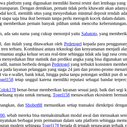
wa platform yang digunakan memiliki lisensi resmi dari lembaga yan
n transparan. Dengan demikian, pemain tidak perlu khawatir akan adan
 kecil, memilih situs yang menyediakan minimal deposit rendah adala
t siapa saja bisa ikut bermain tanpa perlu merogoh kocek dalam-dalam.
ng memberikan pemain banyak pilihan untuk mencoba keberuntungan. 
an, ada satu nama yang cukup menonjol yaitu
Sabatoto
, yang memberik
l, dan itulah yang ditawarkan oleh
Pedetogel
kepada para penggunanya
an tren terbaru. Kombinasi antara teknologi dan kenyamanan menjadi a
au angka keluar secara real-time sehingga tidak ada lagi rasa cemas 
 menyediakan fitur statistik dan prediksi angka yang bisa digunakan
 adil, namun berbeda dengan
Pedetogel
yang terbukti konsisten memberi
uga pada layanan pelanggan yang siaga 24 jam dan promo-promo menarik
via e-wallet, bank lokal, hingga pulsa tanpa potongan sedikit pun di s
ogel158
tetap unggul karena memiliki reputasi sebagai bandar terpe
Colok178
benar-benar memberikan layanan sesuai janji, baik dari seg
 peluang nyata untuk menang,
Togel158
menawarkan ekosistem bermain 
enangkan, dan
Sbobet88
memastikan setiap transaksi dienkripsi denga
100
, sebab mereka bisa memaksimalkan modal awal dan merasakan sensas
nyatukan berbagai jenis permainan dalam satu platform sehingga me
iburan modern sehingga
Togel178
berada di tengah penawaran terbaik 