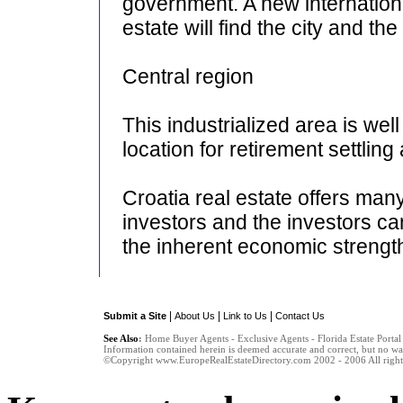
government. A new international
estate will find the city and t
Central region
This industrialized area is well
location for retirement settlin
Croatia real estate offers many
investors and the investors ca
the inherent economic strength
|
|
|
Submit a Site
About Us
Link to Us
Contact Us
See Also
:
Home Buyer Agents
-
Exclusive Agents
-
Florida Estate Portal
Information contained herein is deemed accurate and correct, but no war
©Copyright www.EuropeRealEstateDirectory.com 2002 - 2006 All rights